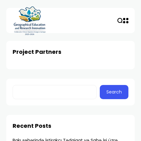
Project Partners
Search
Recent Posts
Bakı şəhərində İştirakçı Tədqiqat və Sahə İşi üzrə